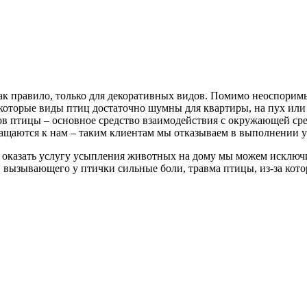
ак правило, только для декоративных видов. Помимо неоспорим
оторые виды птиц достаточно шумны для квартиры, на пух или 
люв птицы – основное средство взаимодействия с окружающей ср
ащаются к нам – таким клиентам мы отказываем в выполнении у
 оказать услугу усыпления животных на дому мы можем исключи
 вызывающего у птички сильные боли, травма птицы, из-за кото