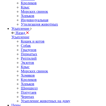
Кроликов
Крыс
Морских свинок
Хорьков
Индивидуальная
Утилизация животных
Усыпление
Назад
Усыпление
Кошек и котов
Собак
Грызунов
Пернатых
Рептилий
Экзотов
Крыс
Морских свинок
Хомяков
Кроликов
Хорьков
Шиншилл
Попугаев
Черепах
Усыпление животных на дому
Цены