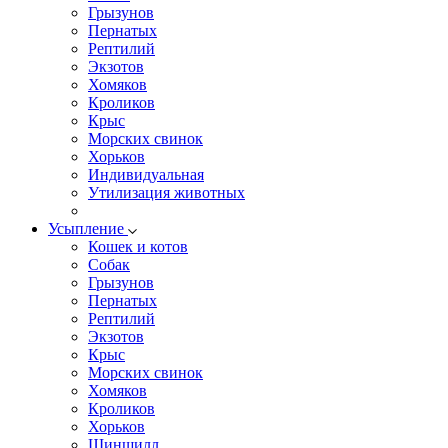
Грызунов
Пернатых
Рептилий
Экзотов
Хомяков
Кроликов
Крыс
Морских свинок
Хорьков
Индивидуальная
Утилизация животных
Усыпление
Кошек и котов
Собак
Грызунов
Пернатых
Рептилий
Экзотов
Крыс
Морских свинок
Хомяков
Кроликов
Хорьков
Шиншилл