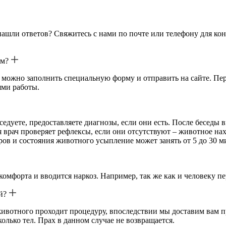
нашли ответов? Свяжитесь с нами по почте или телефону для ко
ом?
е можно заполнить специальную форму и отправить на сайте. Пе
ями работы.
седуете, предоставляете диагнозы, если они есть. После беседы 
 врач проверяет рефлексы, если они отсутствуют – животное нахо
ов и состояния животного усыпление может занять от 5 до 30 м
омфорта и вводится наркоз. Например, так же как и человеку п
й?
ивотного проходит процедуру, впоследствии мы доставим вам п
лько тел. Прах в данном случае не возвращается.