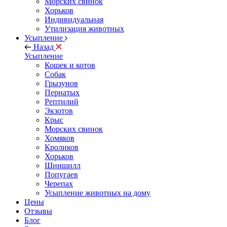
Морских свинок
Хорьков
Индивидуальная
Утилизация животных
Усыпление
Назад
Усыпление
Кошек и котов
Собак
Грызунов
Пернатых
Рептилий
Экзотов
Крыс
Морских свинок
Хомяков
Кроликов
Хорьков
Шиншилл
Попугаев
Черепах
Усыпление животных на дому
Цены
Отзывы
Блог