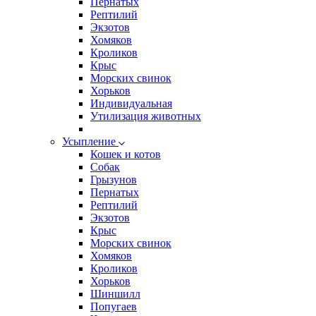
Пернатых
Рептилий
Экзотов
Хомяков
Кроликов
Крыс
Морских свинок
Хорьков
Индивидуальная
Утилизация животных
Усыпление
Кошек и котов
Собак
Грызунов
Пернатых
Рептилий
Экзотов
Крыс
Морских свинок
Хомяков
Кроликов
Хорьков
Шиншилл
Попугаев