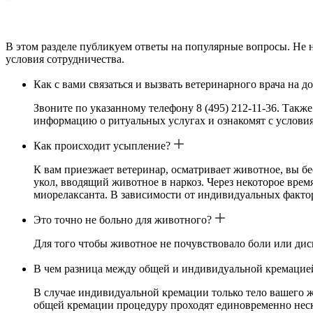
В этом разделе публикуем ответы на популярные вопросы. Не 
условия сотрудничества.
Как с вами связаться и вызвать ветеринарного врача на д
Звоните по указанному телефону 8 (495) 212-11-36. Такж
информацию о ритуальных услугах и ознакомят с услови
Как происходит усыпление?
К вам приезжает ветеринар, осматривает животное, вы бе
укол, вводящий животное в наркоз. Через некоторое время
миорелаксанта. В зависимости от индивидуальных фактор
Это точно не больно для животного?
Для того чтобы животное не почувствовало боли или диск
В чем разница между общей и индивидуальной кремацие
В случае индивидуальной кремации только тело вашего ж
общей кремации процедуру проходят единовременно неско