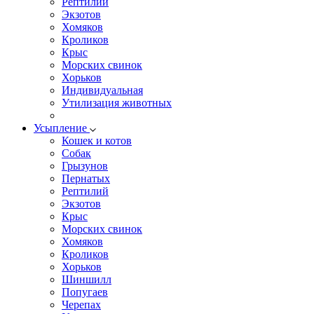
Рептилий
Экзотов
Хомяков
Кроликов
Крыс
Морских свинок
Хорьков
Индивидуальная
Утилизация животных
Усыпление
Кошек и котов
Собак
Грызунов
Пернатых
Рептилий
Экзотов
Крыс
Морских свинок
Хомяков
Кроликов
Хорьков
Шиншилл
Попугаев
Черепах