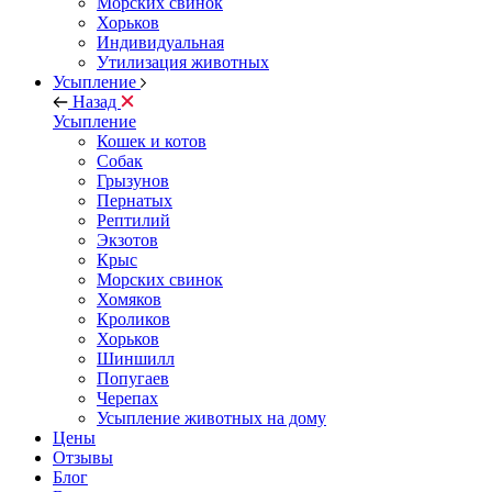
Морских свинок
Хорьков
Индивидуальная
Утилизация животных
Усыпление
Назад
Усыпление
Кошек и котов
Собак
Грызунов
Пернатых
Рептилий
Экзотов
Крыс
Морских свинок
Хомяков
Кроликов
Хорьков
Шиншилл
Попугаев
Черепах
Усыпление животных на дому
Цены
Отзывы
Блог